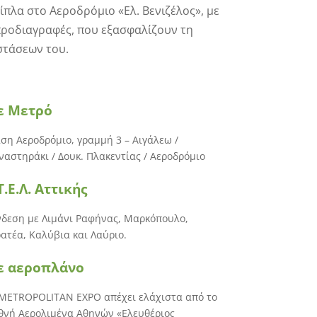
πλα στο Αεροδρόμιο «Ελ. Βενιζέλος», με
προδιαγραφές, που εξασφαλίζουν τη
αστάσεων του.
ε Μετρό
ση Αεροδρόμιο, γραμμή 3 – Αιγάλεω /
αστηράκι / Δουκ. Πλακεντίας / Αεροδρόμιο
Τ.Ε.Λ. Αττικής
δεση με Λιμάνι Ραφήνας, Μαρκόπουλο,
ατέα, Καλύβια και Λαύριο.
ε αεροπλάνο
METROPOLITAN EXPO απέχει ελάχιστα από το
θνή Αερολιμένα Αθηνών «Ελευθέριος