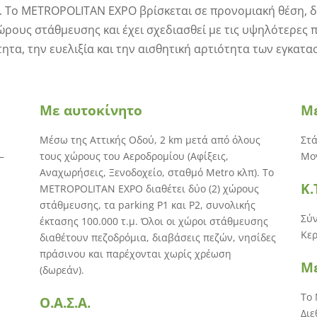
 Το METROPOLITAN EXPO βρίσκεται σε προνομιακή θέση, δί
ρους στάθμευσης και έχει σχεδιασθεί με τις υψηλότερες 
ητα, την ευελιξία και την αισθητική αρτιότητα των εγκατ
Με αυτοκίνητο
Μ
Μέσω της Αττικής Οδού, 2 km μετά από όλους
Στά
–
τους χώρους του Αεροδρομίου (Αφίξεις,
Μον
Αναχωρήσεις, Ξενοδοχείο, σταθμό Metro κλπ). Το
Κ.
METROPOLITAN EXPO διαθέτει δύο (2) χώρους
στάθμευσης, τα parking P1 και P2, συνολικής
Σύν
έκτασης 100.000 τ.μ. Όλοι οι χώροι στάθμευσης
Κερ
διαθέτουν πεζοδρόμια, διαβάσεις πεζών, νησίδες
πράσινου και παρέχονται χωρίς χρέωση
Μ
(δωρεάν).
Το 
Ο.Α.Σ.Α.
Διε